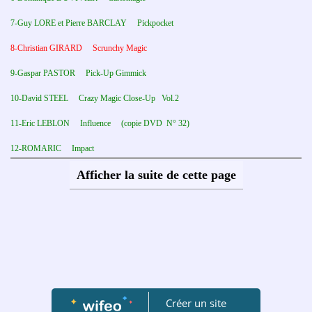
7-Guy LORE et Pierre BARCLAY Pickpocket
8-Christian GIRARD Scrunchy Magic
9-Gaspar PASTOR Pick-Up Gimmick
10-David STEEL Crazy Magic Close-Up Vol.2
11-Eric LEBLON Influence (copie DVD N° 32)
12-ROMARIC Impact
Afficher la suite de cette page
13-Daniel RHOD Les Cartes à l’œil
14- Daniel RHOD Numismagie
15-Sylvain MIROUF J’aime la Magie Vol.1
16- Sylvain MIROUF Le jeu Radio
17-JP.VALLARINO La magie des cartes Vol.6+
18- 19-JP.VALLARINO Card Fantasy
Créer un site