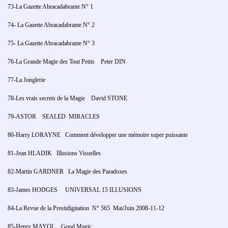
73-La Gazette Abracadabrante N° 1
74- La Gazette Abracadabrante N° 2
75- La Gazette Abracadabrante N° 3
76-La Grande Magie des Tout Petits Peter DIN
77-La Jonglerie
78-Les vrais secrets de la Magie David STONE
79-ASTOR SEALED MIRACLES
80-Harry LORAYNE Comment développer une mémoire super puissante
81-Jean HLADIK Illusions Visuelles
82-Martin GARDNER La Magie des Paradoxes
83-James HODGES UNIVERSAL 15 ILLUSIONS
84-La Revue de la Prestidigitation N° 565 Mai/Juin 2008-11-12
85-Henry MAYOL Good Magic