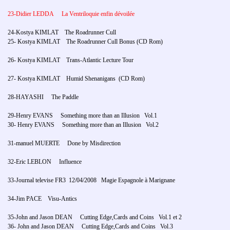
23-Didier LEDDA La Ventriloquie enfin dévoilée
24-Kostya KIMLAT The Roadrunner Cull
25- Kostya KIMLAT The Roadrunner Cull Bonus (CD Rom)
26- Kostya KIMLAT Trans-Atlantic Lecture Tour
27- Kostya KIMLAT Humid Shenanigans (CD Rom)
28-HAYASHI The Paddle
29-Henry EVANS Something more than an Illusion Vol.1
30- Henry EVANS Something more than an Illusion Vol.2
31-manuel MUERTE Done by Misdirection
32-Eric LEBLON Influence
33-Journal televise FR3 12/04/2008 Magie Espagnole à Marignane
34-Jim PACE Visu-Antics
35-John and Jason DEAN Cutting Edge,Cards and Coins Vol.1 et 2
36- John and Jason DEAN Cutting Edge,Cards and Coins Vol.3