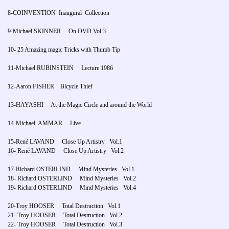
8-COINVENTION Inaugural Collection
9-Michael SKINNER On DVD Vol.3
10- 25 Amazing magic Tricks with Thumb Tip
11-Michael RUBINSTEIN Lecture 1986
12-Aaron FISHER Bicycle Thief
13-HAYASHI At the Magic Circle and around the World
14-Michael AMMAR Live
15-René LAVAND Close Up Artistry Vol.1
16- René LAVAND Close Up Artistry Vol.2
17-Richard OSTERLIND Mind Mysteries Vol.1
18- Richard OSTERLIND Mind Mysteries Vol.2
19- Richard OSTERLIND Mind Mysteries Vol.4
20-Troy HOOSER Total Destruction Vol.1
21- Troy HOOSER Total Destruction Vol.2
22- Troy HOOSER Total Destruction Vol.3