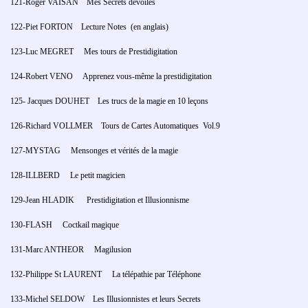
121-Roger VAISAN Mes Secrets dévoilés
122-Piet FORTON Lecture Notes (en anglais)
123-Luc MEGRET Mes tours de Prestidigitation
124-Robert VENO Apprenez vous-même la prestidigitation
125- Jacques DOUHET Les trucs de la magie en 10 leçons
126-Richard VOLLMER Tours de Cartes Automatiques Vol.9
127-MYSTAG Mensonges et vérités de la magie
128-ILLBERD Le petit magicien
129-Jean HLADIK Prestidigitation et Illusionnisme
130-FLASH Coctkail magique
131-Marc ANTHEOR Magilusion
132-Philippe St LAURENT La télépathie par Téléphone
133-Michel SELDOW Les Illusionnistes et leurs Secrets