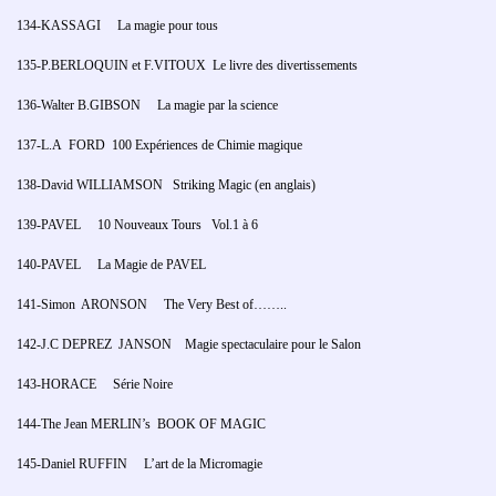
134-KASSAGI La magie pour tous
135-P.BERLOQUIN et F.VITOUX Le livre des divertissements
136-Walter B.GIBSON La magie par la science
137-L.A FORD 100 Expériences de Chimie magique
138-David WILLIAMSON Striking Magic (en anglais)
139-PAVEL 10 Nouveaux Tours Vol.1 à 6
140-PAVEL La Magie de PAVEL
141-Simon ARONSON The Very Best of……..
142-J.C DEPREZ JANSON Magie spectaculaire pour le Salon
143-HORACE Série Noire
144-The Jean MERLIN’s BOOK OF MAGIC
145-Daniel RUFFIN L’art de la Micromagie