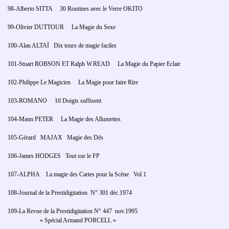
98-Alberto SITTA 30 Routines avec le Verre OKITO
99-Olivier DUTTOUR La Magie du Sexe
100-Alan ALTAÏ Dix tours de magie faciles
101-Stuart ROBSON ET Ralph W.READ La Magie du Papier Eclair
102-Philippe Le Magicien La Magie pour faire Rire
103-ROMANO 10 Doigts suffisent
104-Mann PETER La Magie des Allumettes
105-Gérard MAJAX Magie des Dés
106-James HODGES Tout sur le FP
107-ALPHA La magie des Cartes pour la Scène Vol.1
108-Journal de la Prestidigitation N° 301 déc.1974
109-La Revue de la Prestidigitation N° 447 nov.1995
« Spécial Armand PORCELL »