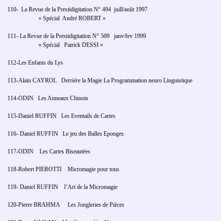
110- La Revue de la Prestidigitation N° 494 juill/août 1997
« Spécial André ROBERT »
111- La Revue de la Prestidigitation N° 509 janv/fev 1999
« Spécial Patrick DESSI »
112-Les Enfants du Lys
113-Alain CAYROL Derriére la Magie La Programmation neuro Linguistique
114-ODIN Les Anneaux Chinois
115-Daniel RUFFIN Les Eventails de Cartes
116- Daniel RUFFIN Le jeu des Balles Eponges
117-ODIN Les Cartes Biseautées
118-Robert PIEROTTI Micromagie pour tous
119- Daniel RUFFIN l’Art de la Micromagie
120-Pierre BRAHMA Les Jongleries de Pièces