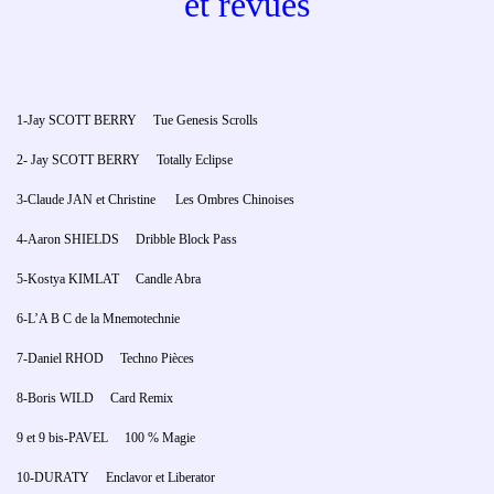
et revues
1-Jay SCOTT BERRY Tue Genesis Scrolls
2- Jay SCOTT BERRY Totally Eclipse
3-Claude JAN et Christine Les Ombres Chinoises
4-Aaron SHIELDS Dribble Block Pass
5-Kostya KIMLAT Candle Abra
6-L’A B C de la Mnemotechnie
7-Daniel RHOD Techno Pièces
8-Boris WILD Card Remix
9 et 9 bis-PAVEL 100 % Magie
10-DURATY Enclavor et Liberator