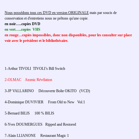
Nous possédons tous ces DVD en version ORIGINALE
mais par soucis de
conservation et d'entretiens nous ne prêtons qu'une copie.
en noir…..copies DVD
en vert…..copies VHS
en rouge…copies impossibles,
donc non disponibles, pour les consulter sur place
voir avec le président et le bibliothécaire.
1-Arthur TIVOLI TIVOLI’s Bill Switch
2-OLMAC Atomic Révélation
3-JP VALLARINO Découverte Boîte OKITO (VCD)
4-Dominique DUVIVIER From Old to New Vol.1
5-Bernard BILIS 100 % BILIS
6-Yves DOUMERGUES Ripped and Restored
7-Alain LLIANONE Restaurant Magic 1