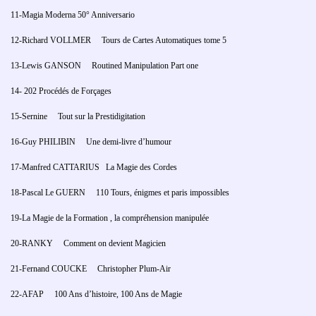
11-Magia Moderna 50° Anniversario
12-Richard VOLLMER Tours de Cartes Automatiques tome 5
13-Lewis GANSON Routined Manipulation Part one
14- 202 Procédés de Forçages
15-Sernine Tout sur la Prestidigitation
16-Guy PHILIBIN Une demi-livre d’humour
17-Manfred CATTARIUS La Magie des Cordes
18-Pascal Le GUERN 110 Tours, énigmes et paris impossibles
19-La Magie de la Formation , la compréhension manipulée
20-RANKY Comment on devient Magicien
21-Fernand COUCKE Christopher Plum-Air
22-AFAP 100 Ans d’histoire, 100 Ans de Magie