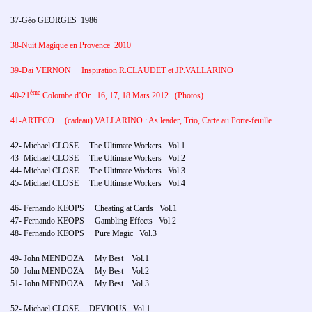
37-Géo GEORGES 1986
38-Nuit Magique en Provence 2010
39-Dai VERNON Inspiration R.CLAUDET et JP.VALLARINO
ème
40-21
Colombe d’Or 16, 17, 18 Mars 2012 (Photos)
41-ARTECO (cadeau) VALLARINO : As leader, Trio, Carte au Porte-feuille
42- Michael CLOSE The Ultimate Workers Vol.1
43- Michael CLOSE The Ultimate Workers Vol.2
44- Michael CLOSE The Ultimate Workers Vol.3
45- Michael CLOSE The Ultimate Workers Vol.4
46- Fernando KEOPS Cheating at Cards Vol.1
47- Fernando KEOPS Gambling Effects Vol.2
48- Fernando KEOPS Pure Magic Vol.3
49- John MENDOZA My Best Vol.1
50- John MENDOZA My Best Vol.2
51- John MENDOZA My Best Vol.3
52- Michael CLOSE DEVIOUS Vol.1