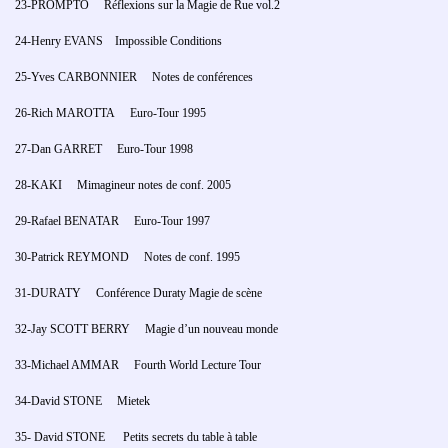
23-PROMPTO Réflexions sur la Magie de Rue vol.2
24-Henry EVANS Impossible Conditions
25-Yves CARBONNIER Notes de conférences
26-Rich MAROTTA Euro-Tour 1995
27-Dan GARRET Euro-Tour 1998
28-KAKI Mimagineur notes de conf. 2005
29-Rafael BENATAR Euro-Tour 1997
30-Patrick REYMOND Notes de conf. 1995
31-DURATY Conférence Duraty Magie de scène
32-Jay SCOTT BERRY Magie d’un nouveau monde
33-Michael AMMAR Fourth World Lecture Tour
34-David STONE Mietek
35- David STONE Petits secrets du table à table